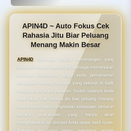
APIN4D ~ Auto Fokus Cek
Rahasia Jitu Biar Peluang
Menang Makin Besar
APIN4D
Mencapai tingkat kemenangan yang
konsisten dalam industri judi olahraga memerlukan
dedikasi konsentrasi tinggi serta pemahaman
mendalam tentang variabel yang bekerja di balik
setiap angka odds pasaran. Sudah saatnya Anda
auto fokus cek rahasia jitu biar peluang menang
makin besar dan menghindari kebiasaan bertaruh
secara asal-asalan yang hanya akan
menghabiskan isi dompet Anda tanpa hasil nyata.
Rahasia jitu yang paling mendasar adalah