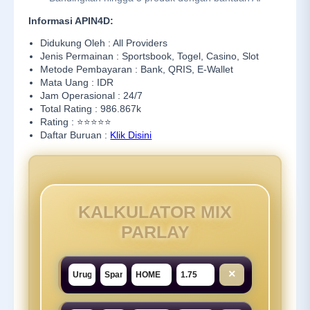
Informasi APIN4D:
Didukung Oleh : All Providers
Jenis Permainan : Sportsbook, Togel, Casino, Slot
Metode Pembayaran : Bank, QRIS, E-Wallet
Mata Uang : IDR
Jam Operasional : 24/7
Total Rating : 986.867k
Rating : ⭐⭐⭐⭐⭐
Daftar Buruan :
Klik Disini
KALKULATOR MIX
PARLAY
×