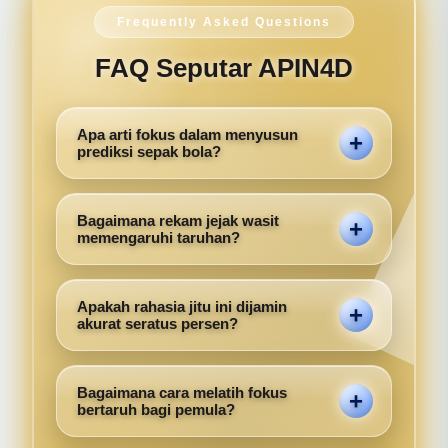
Frequently Asked Questions
FAQ Seputar APIN4D
Apa arti fokus dalam menyusun
prediksi sepak bola?
Fokus berarti memusatkan perhatian pada
satu atau dua liga saja agar Anda bisa
Bagaimana rekam jejak wasit
memahami secara mendalam karakteristik
memengaruhi taruhan?
permainan setiap tim di dalam kompetisi
Wasit yang terkenal royal mengeluarkan kartu
tersebut.
dapat dimanfaatkan untuk memasang taruhan
Apakah rahasia jitu ini dijamin
pada pasaran jumlah kartu Over Under yang
akurat seratus persen?
sangat menguntungkan para pemain.
Rahasia jitu berfungsi memaksimalkan
peluang menang dan meminimalkan kerugian
Bagaimana cara melatih fokus
finansial melalui pendekatan ilmiah berbasis
bertaruh bagi pemula?
data statistik sepak bola yang valid.
Mulailah dengan mencatat setiap hasil