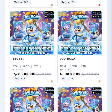
Terjual 200+
Terjual 20+
-1%
-1%
SBOBET
JUDI BOLA
R7AI
|
16GB
|
1TB
|
R5AI
|
16GB
|
1TB
|
RTX5060
RTX5060
Rp 23.600.000
Rp 18.800.000
Rp 21.399.000
Rp 19.799.000
Terjual 6
Terjual 5
-1%
-1%