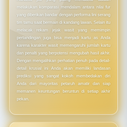
melakukan komparasi mendalam antara nilai fur
yang diberikan bandar dengan performa lini serang
tim tamu saat bermain di kandang lawan. Selain itu
melacak rekam jejak wasit yang memimpin
pertandingan juga bisa menjadi kartu as Anda
karena karakter wasit memengaruhi jumlah kartu
dan penalti yang berpotensi mengubah hasil akhir.
Dengan mengalihkan perhatian penuh pada detail-
detail krusial ini Anda akan memiliki landasan
prediksi yang sangat kokoh membedakan diri
Anda dari mayoritas petaruh amatir dan siap
memanen keuntungan beruntun di setiap akhir
pekan.