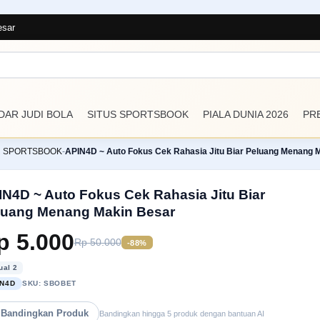
esar
DAR JUDI BOLA
SITUS SPORTSBOOK
PIALA DUNIA 2026
PR
 SPORTSBOOK
-
APIN4D ~ Auto Fokus Cek Rahasia Jitu Biar Peluang Menang 
N4D ~ Auto Fokus Cek Rahasia Jitu Biar
luang Menang Makin Besar
p 5.000
Rp 50.000
-88%
ual 2
IN4D
SKU:
SBOBET
Bandingkan Produk
Bandingkan hingga 5 produk dengan bantuan AI