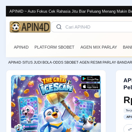
APIN4D ~ Auto Fokus Cek Rahasia Jitu Biar Peluang Menang Makin B
APIN4D
PLATFORM SBOBET
AGEN MIX PARLAY
BAN
APIN4D
-
SITUS JUDI BOLA
-
ODDS SBOBET
-
AGEN RESMI PARLAY
-
BANDAR
API
Pe
R
Terj
AP