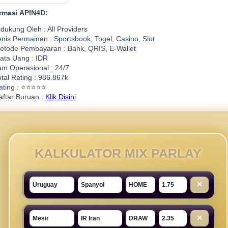
rmasi APIN4D:
idukung Oleh : All Providers
enis Permainan : Sportsbook, Togel, Casino, Slot
etode Pembayaran : Bank, QRIS, E-Wallet
ata Uang : IDR
am Operasional : 24/7
otal Rating : 986.867k
ating : ⭐⭐⭐⭐⭐
aftar Buruan :
Klik Disini
KALKULATOR MIX PARLAY
×
×