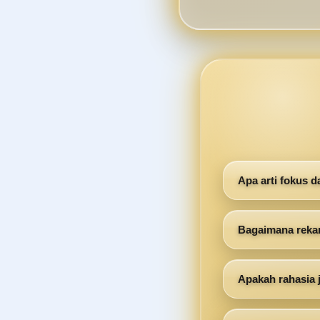
Apa arti fokus 
Fokus berarti me
mendalam karakter
Bagaimana reka
Wasit yang terke
pasaran jumlah k
Apakah rahasia j
Rahasia jitu ber