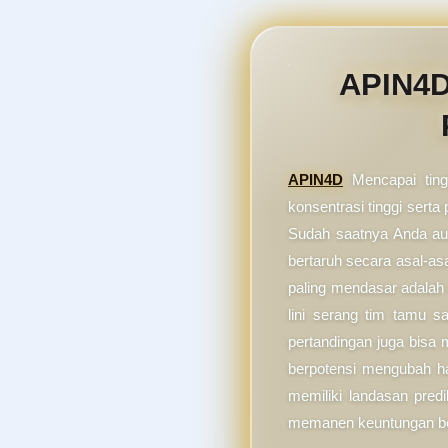
APIN4D
APIN4D
Mencapai ting
konsentrasi tinggi sert
Sudah saatnya Anda aut
bertaruh secara asal-as
paling mendasar adalah
lini serang tim tamu 
pertandingan juga bisa 
berpotensi mengubah has
memiliki landasan pred
memanen keuntungan ber