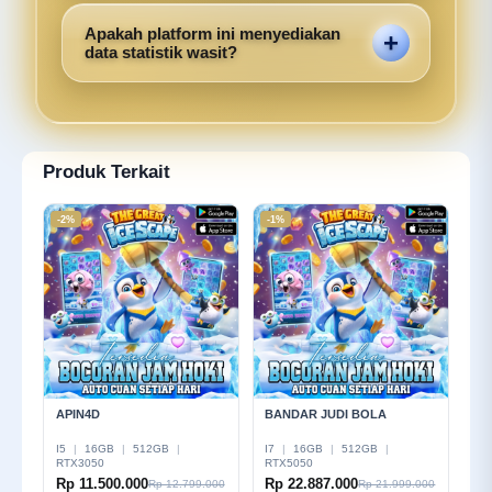
taruhan Anda buat evaluasi berkala mengenai
Apakah platform ini menyediakan
jenis pasaran mana yang paling sering
data statistik wasit?
memberikan keuntungan bagi saldo akun
Tentu saja kami menyediakan informasi
Anda.
lengkap mengenai profil tim performa pemain
hingga rekam jejak wasit sebagai bahan
pertimbangan analisis judi bola Anda.
Produk Terkait
-2%
-1%
APIN4D
BANDAR JUDI BOLA
I5
|
16GB
|
512GB
|
I7
|
16GB
|
512GB
|
RTX3050
RTX5050
Rp 11.500.000
Rp 22.887.000
Rp 12.799.000
Rp 21.999.000