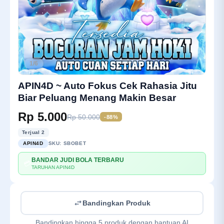
1/6
APIN4D ~ Auto Fokus Cek Rahasia Jitu
Biar Peluang Menang Makin Besar
Rp 5.000
Rp 50.000
-88%
Terjual 2
APIN4D
SKU:
SBOBET
BANDAR JUDI BOLA TERBARU
💳
TARUHAN APIN4D
Bandingkan Produk
Bandingkan hingga 5 produk dengan bantuan AI