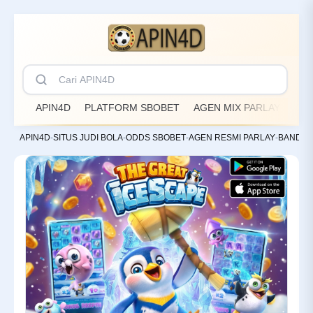
APIN4D
PLATFORM SBOBET
AGEN MIX PARLAY
BAN
APIN4D
-
SITUS JUDI BOLA
-
ODDS SBOBET
-
AGEN RESMI PARLAY
-
BANDAR