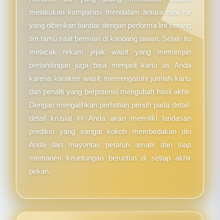
melakukan komparasi mendalam antara nilai fur
yang diberikan bandar dengan performa lini serang
tim tamu saat bermain di kandang lawan. Selain itu
melacak rekam jejak wasit yang memimpin
pertandingan juga bisa menjadi kartu as Anda
karena karakter wasit memengaruhi jumlah kartu
dan penalti yang berpotensi mengubah hasil akhir.
Dengan mengalihkan perhatian penuh pada detail-
detail krusial ini Anda akan memiliki landasan
prediksi yang sangat kokoh membedakan diri
Anda dari mayoritas petaruh amatir dan siap
memanen keuntungan beruntun di setiap akhir
pekan.