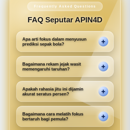
Frequently Asked Questions
FAQ Seputar APIN4D
Apa arti fokus dalam menyusun
prediksi sepak bola?
Fokus berarti memusatkan perhatian pada
satu atau dua liga saja agar Anda bisa
Bagaimana rekam jejak wasit
memahami secara mendalam karakteristik
memengaruhi taruhan?
permainan setiap tim di dalam kompetisi
Wasit yang terkenal royal mengeluarkan kartu
tersebut.
dapat dimanfaatkan untuk memasang taruhan
Apakah rahasia jitu ini dijamin
pada pasaran jumlah kartu Over Under yang
akurat seratus persen?
sangat menguntungkan para pemain.
Rahasia jitu berfungsi memaksimalkan
peluang menang dan meminimalkan kerugian
Bagaimana cara melatih fokus
finansial melalui pendekatan ilmiah berbasis
bertaruh bagi pemula?
data statistik sepak bola yang valid.
Mulailah dengan mencatat setiap hasil